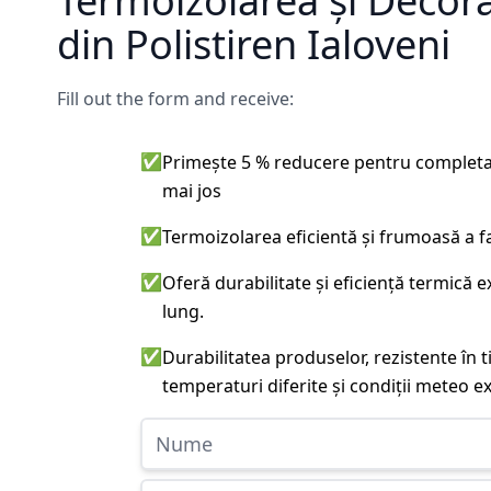
Termoizolarea și Decor
din Polistiren Ialoveni
Fill out the form and receive:
✅
Primește 5 % reducere pentru completa
mai jos
✅
Termoizolarea eficientă și frumoasă a f
✅
Oferă durabilitate și eficiență termică 
lung.
✅
Durabilitatea produselor, rezistente în t
temperaturi diferite și condiții meteo e