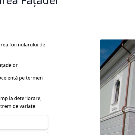
area Fațadei
rea formularului de
ațadelor
excelentă pe termen
imp la deteriorare,
xtrem de variate