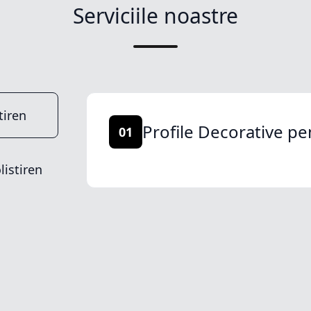
Serviciile noastre
tiren
Profile Decorative pe
01
listiren