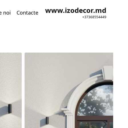
www.izodecor.md
e noi
Contacte
+37368554449