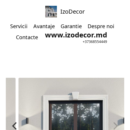
IzoDecor
Servicii
Avantaje
Garantie
Despre noi
www.izodecor.md
Contacte
+37368554449