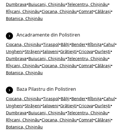
•
•
•
Dumbrava
Buiucani, Chișinău
Telecentru, Chișinău
•
•
•
•
Rîșcani, Chișinău
Ciocana, Chișinău
Comrat
Călărași
Botanica, Chișinău
Ancadramente din Polistiren
•
•
•
•
•
•
Ciocana, Chișinău
Tiraspol
Bălți
Bender
Rîbnița
Cahul
•
•
•
•
•
•
Ungheni
Strășeni
Ialoveni
Grătiești
Cricova
Durlești
•
•
•
Dumbrava
Buiucani, Chișinău
Telecentru, Chișinău
•
•
•
•
Rîșcani, Chișinău
Ciocana, Chișinău
Comrat
Călărași
Botanica, Chișinău
Baza Pilastru din Polistiren
•
•
•
•
•
•
Ciocana, Chișinău
Tiraspol
Bălți
Bender
Rîbnița
Cahul
•
•
•
•
•
•
Ungheni
Strășeni
Ialoveni
Grătiești
Cricova
Durlești
•
•
•
Dumbrava
Buiucani, Chișinău
Telecentru, Chișinău
•
•
•
•
Rîșcani, Chișinău
Ciocana, Chișinău
Comrat
Călărași
Botanica, Chișinău