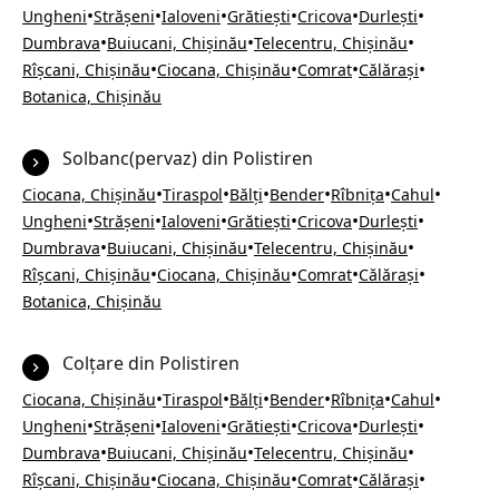
•
•
•
•
•
•
Ungheni
Strășeni
Ialoveni
Grătiești
Cricova
Durlești
•
•
•
Dumbrava
Buiucani, Chișinău
Telecentru, Chișinău
•
•
•
•
Rîșcani, Chișinău
Ciocana, Chișinău
Comrat
Călărași
Botanica, Chișinău
Solbanc(pervaz) din Polistiren
•
•
•
•
•
•
Ciocana, Chișinău
Tiraspol
Bălți
Bender
Rîbnița
Cahul
•
•
•
•
•
•
Ungheni
Strășeni
Ialoveni
Grătiești
Cricova
Durlești
•
•
•
Dumbrava
Buiucani, Chișinău
Telecentru, Chișinău
•
•
•
•
Rîșcani, Chișinău
Ciocana, Chișinău
Comrat
Călărași
Botanica, Chișinău
Colțare din Polistiren
•
•
•
•
•
•
Ciocana, Chișinău
Tiraspol
Bălți
Bender
Rîbnița
Cahul
•
•
•
•
•
•
Ungheni
Strășeni
Ialoveni
Grătiești
Cricova
Durlești
•
•
•
Dumbrava
Buiucani, Chișinău
Telecentru, Chișinău
•
•
•
•
Rîșcani, Chișinău
Ciocana, Chișinău
Comrat
Călărași