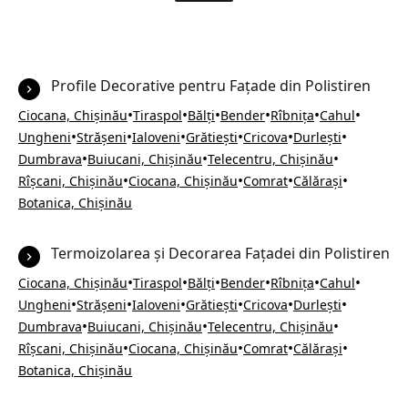
Profile Decorative pentru Fațade din Polistiren
•
•
•
•
•
•
Ciocana, Chișinău
Tiraspol
Bălți
Bender
Rîbnița
Cahul
•
•
•
•
•
•
Ungheni
Strășeni
Ialoveni
Grătiești
Cricova
Durlești
•
•
•
Dumbrava
Buiucani, Chișinău
Telecentru, Chișinău
•
•
•
•
Rîșcani, Chișinău
Ciocana, Chișinău
Comrat
Călărași
Botanica, Chișinău
Termoizolarea și Decorarea Fațadei din Polistiren
•
•
•
•
•
•
Ciocana, Chișinău
Tiraspol
Bălți
Bender
Rîbnița
Cahul
•
•
•
•
•
•
Ungheni
Strășeni
Ialoveni
Grătiești
Cricova
Durlești
•
•
•
Dumbrava
Buiucani, Chișinău
Telecentru, Chișinău
•
•
•
•
Rîșcani, Chișinău
Ciocana, Chișinău
Comrat
Călărași
Botanica, Chișinău