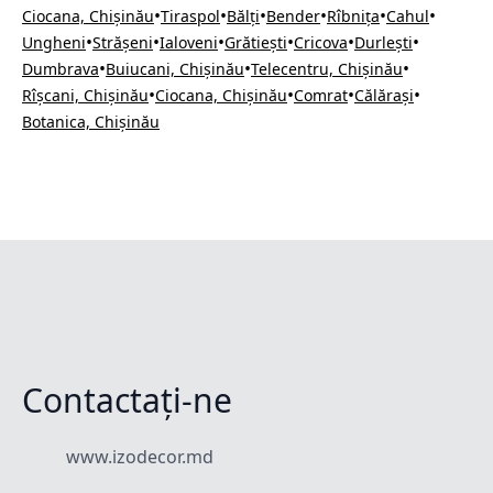
•
•
•
•
•
•
Ciocana, Chișinău
Tiraspol
Bălți
Bender
Rîbnița
Cahul
•
•
•
•
•
•
Ungheni
Strășeni
Ialoveni
Grătiești
Cricova
Durlești
•
•
•
Dumbrava
Buiucani, Chișinău
Telecentru, Chișinău
•
•
•
•
Rîșcani, Chișinău
Ciocana, Chișinău
Comrat
Călărași
Botanica, Chișinău
Contactați-ne
www.izodecor.md