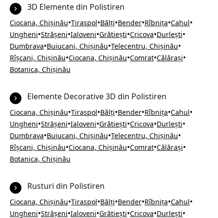
3D Elemente din Polistiren
•
•
•
•
•
•
Ciocana, Chișinău
Tiraspol
Bălți
Bender
Rîbnița
Cahul
•
•
•
•
•
•
Ungheni
Strășeni
Ialoveni
Grătiești
Cricova
Durlești
•
•
•
Dumbrava
Buiucani, Chișinău
Telecentru, Chișinău
•
•
•
•
Rîșcani, Chișinău
Ciocana, Chișinău
Comrat
Călărași
Botanica, Chișinău
Elemente Decorative 3D din Polistiren
•
•
•
•
•
•
Ciocana, Chișinău
Tiraspol
Bălți
Bender
Rîbnița
Cahul
•
•
•
•
•
•
Ungheni
Strășeni
Ialoveni
Grătiești
Cricova
Durlești
•
•
•
Dumbrava
Buiucani, Chișinău
Telecentru, Chișinău
•
•
•
•
Rîșcani, Chișinău
Ciocana, Chișinău
Comrat
Călărași
Botanica, Chișinău
Rusturi din Polistiren
•
•
•
•
•
•
Ciocana, Chișinău
Tiraspol
Bălți
Bender
Rîbnița
Cahul
•
•
•
•
•
•
Ungheni
Strășeni
Ialoveni
Grătiești
Cricova
Durlești