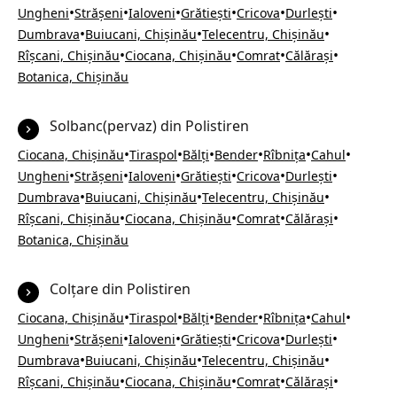
•
•
•
•
•
•
Ungheni
Strășeni
Ialoveni
Grătiești
Cricova
Durlești
•
•
•
Dumbrava
Buiucani, Chișinău
Telecentru, Chișinău
•
•
•
•
Rîșcani, Chișinău
Ciocana, Chișinău
Comrat
Călărași
Botanica, Chișinău
Solbanc(pervaz) din Polistiren
•
•
•
•
•
•
Ciocana, Chișinău
Tiraspol
Bălți
Bender
Rîbnița
Cahul
•
•
•
•
•
•
Ungheni
Strășeni
Ialoveni
Grătiești
Cricova
Durlești
•
•
•
Dumbrava
Buiucani, Chișinău
Telecentru, Chișinău
•
•
•
•
Rîșcani, Chișinău
Ciocana, Chișinău
Comrat
Călărași
Botanica, Chișinău
Colțare din Polistiren
•
•
•
•
•
•
Ciocana, Chișinău
Tiraspol
Bălți
Bender
Rîbnița
Cahul
•
•
•
•
•
•
Ungheni
Strășeni
Ialoveni
Grătiești
Cricova
Durlești
•
•
•
Dumbrava
Buiucani, Chișinău
Telecentru, Chișinău
•
•
•
•
Rîșcani, Chișinău
Ciocana, Chișinău
Comrat
Călărași