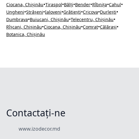
•
•
•
•
•
•
Ciocana, Chișinău
Tiraspol
Bălți
Bender
Rîbnița
Cahul
•
•
•
•
•
•
Ungheni
Strășeni
Ialoveni
Grătiești
Cricova
Durlești
•
•
•
Dumbrava
Buiucani, Chișinău
Telecentru, Chișinău
•
•
•
•
Rîșcani, Chișinău
Ciocana, Chișinău
Comrat
Călărași
Botanica, Chișinău
Contactați-ne
www.izodecor.md