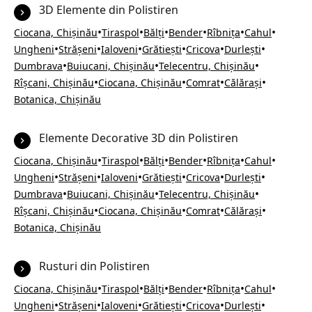
3D Elemente din Polistiren
•
•
•
•
•
•
Ciocana, Chișinău
Tiraspol
Bălți
Bender
Rîbnița
Cahul
•
•
•
•
•
•
Ungheni
Strășeni
Ialoveni
Grătiești
Cricova
Durlești
•
•
•
Dumbrava
Buiucani, Chișinău
Telecentru, Chișinău
•
•
•
•
Rîșcani, Chișinău
Ciocana, Chișinău
Comrat
Călărași
Botanica, Chișinău
Elemente Decorative 3D din Polistiren
•
•
•
•
•
•
Ciocana, Chișinău
Tiraspol
Bălți
Bender
Rîbnița
Cahul
•
•
•
•
•
•
Ungheni
Strășeni
Ialoveni
Grătiești
Cricova
Durlești
•
•
•
Dumbrava
Buiucani, Chișinău
Telecentru, Chișinău
•
•
•
•
Rîșcani, Chișinău
Ciocana, Chișinău
Comrat
Călărași
Botanica, Chișinău
Rusturi din Polistiren
•
•
•
•
•
•
Ciocana, Chișinău
Tiraspol
Bălți
Bender
Rîbnița
Cahul
•
•
•
•
•
•
Ungheni
Strășeni
Ialoveni
Grătiești
Cricova
Durlești