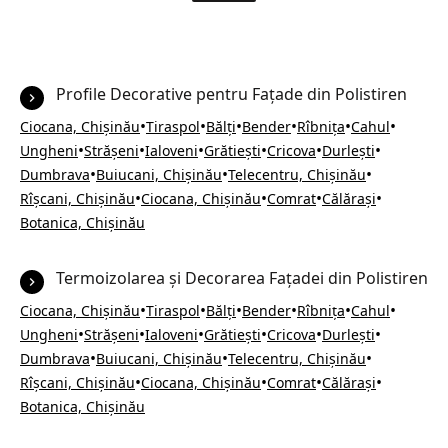
Profile Decorative pentru Fațade din Polistiren
•
•
•
•
•
•
Ciocana, Chișinău
Tiraspol
Bălți
Bender
Rîbnița
Cahul
•
•
•
•
•
•
Ungheni
Strășeni
Ialoveni
Grătiești
Cricova
Durlești
•
•
•
Dumbrava
Buiucani, Chișinău
Telecentru, Chișinău
•
•
•
•
Rîșcani, Chișinău
Ciocana, Chișinău
Comrat
Călărași
Botanica, Chișinău
Termoizolarea și Decorarea Fațadei din Polistiren
•
•
•
•
•
•
Ciocana, Chișinău
Tiraspol
Bălți
Bender
Rîbnița
Cahul
•
•
•
•
•
•
Ungheni
Strășeni
Ialoveni
Grătiești
Cricova
Durlești
•
•
•
Dumbrava
Buiucani, Chișinău
Telecentru, Chișinău
•
•
•
•
Rîșcani, Chișinău
Ciocana, Chișinău
Comrat
Călărași
Botanica, Chișinău