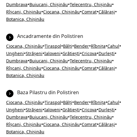
•
•
•
Dumbrava
Buiucani, Chișinău
Telecentru, Chișinău
•
•
•
•
Rîșcani, Chișinău
Ciocana, Chișinău
Comrat
Călărași
Botanica, Chișinău
Ancadramente din Polistiren
•
•
•
•
•
•
Ciocana, Chișinău
Tiraspol
Bălți
Bender
Rîbnița
Cahul
•
•
•
•
•
•
Ungheni
Strășeni
Ialoveni
Grătiești
Cricova
Durlești
•
•
•
Dumbrava
Buiucani, Chișinău
Telecentru, Chișinău
•
•
•
•
Rîșcani, Chișinău
Ciocana, Chișinău
Comrat
Călărași
Botanica, Chișinău
Baza Pilastru din Polistiren
•
•
•
•
•
•
Ciocana, Chișinău
Tiraspol
Bălți
Bender
Rîbnița
Cahul
•
•
•
•
•
•
Ungheni
Strășeni
Ialoveni
Grătiești
Cricova
Durlești
•
•
•
Dumbrava
Buiucani, Chișinău
Telecentru, Chișinău
•
•
•
•
Rîșcani, Chișinău
Ciocana, Chișinău
Comrat
Călărași
Botanica, Chișinău