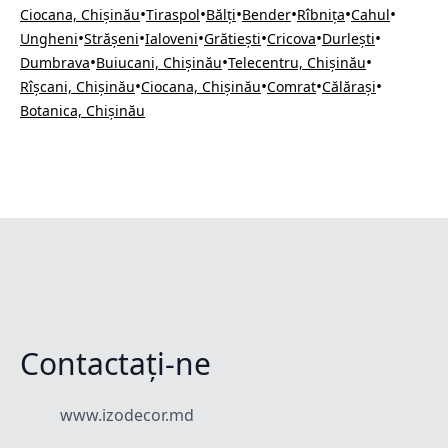
•
•
•
•
•
•
Ciocana, Chișinău
Tiraspol
Bălți
Bender
Rîbnița
Cahul
•
•
•
•
•
•
Ungheni
Strășeni
Ialoveni
Grătiești
Cricova
Durlești
•
•
•
Dumbrava
Buiucani, Chișinău
Telecentru, Chișinău
•
•
•
•
Rîșcani, Chișinău
Ciocana, Chișinău
Comrat
Călărași
Botanica, Chișinău
Contactați-ne
www.izodecor.md