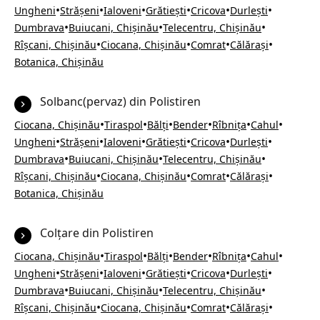
•
•
•
•
•
•
Ungheni
Strășeni
Ialoveni
Grătiești
Cricova
Durlești
•
•
•
Dumbrava
Buiucani, Chișinău
Telecentru, Chișinău
•
•
•
•
Rîșcani, Chișinău
Ciocana, Chișinău
Comrat
Călărași
Botanica, Chișinău
Solbanc(pervaz) din Polistiren
•
•
•
•
•
•
Ciocana, Chișinău
Tiraspol
Bălți
Bender
Rîbnița
Cahul
•
•
•
•
•
•
Ungheni
Strășeni
Ialoveni
Grătiești
Cricova
Durlești
•
•
•
Dumbrava
Buiucani, Chișinău
Telecentru, Chișinău
•
•
•
•
Rîșcani, Chișinău
Ciocana, Chișinău
Comrat
Călărași
Botanica, Chișinău
Colțare din Polistiren
•
•
•
•
•
•
Ciocana, Chișinău
Tiraspol
Bălți
Bender
Rîbnița
Cahul
•
•
•
•
•
•
Ungheni
Strășeni
Ialoveni
Grătiești
Cricova
Durlești
•
•
•
Dumbrava
Buiucani, Chișinău
Telecentru, Chișinău
•
•
•
•
Rîșcani, Chișinău
Ciocana, Chișinău
Comrat
Călărași