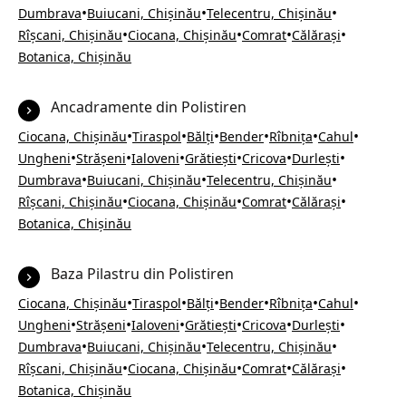
•
•
•
Dumbrava
Buiucani, Chișinău
Telecentru, Chișinău
•
•
•
•
Rîșcani, Chișinău
Ciocana, Chișinău
Comrat
Călărași
Botanica, Chișinău
Ancadramente din Polistiren
•
•
•
•
•
•
Ciocana, Chișinău
Tiraspol
Bălți
Bender
Rîbnița
Cahul
•
•
•
•
•
•
Ungheni
Strășeni
Ialoveni
Grătiești
Cricova
Durlești
•
•
•
Dumbrava
Buiucani, Chișinău
Telecentru, Chișinău
•
•
•
•
Rîșcani, Chișinău
Ciocana, Chișinău
Comrat
Călărași
Botanica, Chișinău
Baza Pilastru din Polistiren
•
•
•
•
•
•
Ciocana, Chișinău
Tiraspol
Bălți
Bender
Rîbnița
Cahul
•
•
•
•
•
•
Ungheni
Strășeni
Ialoveni
Grătiești
Cricova
Durlești
•
•
•
Dumbrava
Buiucani, Chișinău
Telecentru, Chișinău
•
•
•
•
Rîșcani, Chișinău
Ciocana, Chișinău
Comrat
Călărași
Botanica, Chișinău