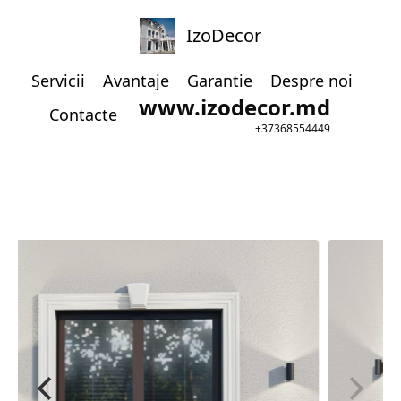
IzoDecor
Servicii
Avantaje
Garantie
Despre noi
www.izodecor.md
Contacte
+37368554449