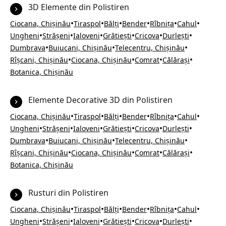
3D Elemente din Polistiren
•
•
•
•
•
•
Ciocana, Chișinău
Tiraspol
Bălți
Bender
Rîbnița
Cahul
•
•
•
•
•
•
Ungheni
Strășeni
Ialoveni
Grătiești
Cricova
Durlești
•
•
•
Dumbrava
Buiucani, Chișinău
Telecentru, Chișinău
•
•
•
•
Rîșcani, Chișinău
Ciocana, Chișinău
Comrat
Călărași
Botanica, Chișinău
Elemente Decorative 3D din Polistiren
•
•
•
•
•
•
Ciocana, Chișinău
Tiraspol
Bălți
Bender
Rîbnița
Cahul
•
•
•
•
•
•
Ungheni
Strășeni
Ialoveni
Grătiești
Cricova
Durlești
•
•
•
Dumbrava
Buiucani, Chișinău
Telecentru, Chișinău
•
•
•
•
Rîșcani, Chișinău
Ciocana, Chișinău
Comrat
Călărași
Botanica, Chișinău
Rusturi din Polistiren
•
•
•
•
•
•
Ciocana, Chișinău
Tiraspol
Bălți
Bender
Rîbnița
Cahul
•
•
•
•
•
•
Ungheni
Strășeni
Ialoveni
Grătiești
Cricova
Durlești