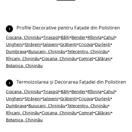
Profile Decorative pentru Fațade din Polistiren
•
•
•
•
•
•
Ciocana, Chișinău
Tiraspol
Bălți
Bender
Rîbnița
Cahul
•
•
•
•
•
•
Ungheni
Strășeni
Ialoveni
Grătiești
Cricova
Durlești
•
•
•
Dumbrava
Buiucani, Chișinău
Telecentru, Chișinău
•
•
•
•
Rîșcani, Chișinău
Ciocana, Chișinău
Comrat
Călărași
Botanica, Chișinău
Termoizolarea și Decorarea Fațadei din Polistiren
•
•
•
•
•
•
Ciocana, Chișinău
Tiraspol
Bălți
Bender
Rîbnița
Cahul
•
•
•
•
•
•
Ungheni
Strășeni
Ialoveni
Grătiești
Cricova
Durlești
•
•
•
Dumbrava
Buiucani, Chișinău
Telecentru, Chișinău
•
•
•
•
Rîșcani, Chișinău
Ciocana, Chișinău
Comrat
Călărași
Botanica, Chișinău