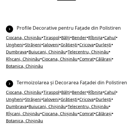
Profile Decorative pentru Fațade din Polistiren
•
•
•
•
•
•
Ciocana, Chișinău
Tiraspol
Bălți
Bender
Rîbnița
Cahul
•
•
•
•
•
•
Ungheni
Strășeni
Ialoveni
Grătiești
Cricova
Durlești
•
•
•
Dumbrava
Buiucani, Chișinău
Telecentru, Chișinău
•
•
•
•
Rîșcani, Chișinău
Ciocana, Chișinău
Comrat
Călărași
Botanica, Chișinău
Termoizolarea și Decorarea Fațadei din Polistiren
•
•
•
•
•
•
Ciocana, Chișinău
Tiraspol
Bălți
Bender
Rîbnița
Cahul
•
•
•
•
•
•
Ungheni
Strășeni
Ialoveni
Grătiești
Cricova
Durlești
•
•
•
Dumbrava
Buiucani, Chișinău
Telecentru, Chișinău
•
•
•
•
Rîșcani, Chișinău
Ciocana, Chișinău
Comrat
Călărași
Botanica, Chișinău