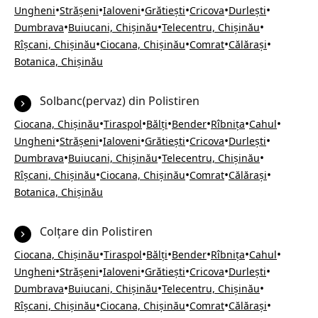
•
•
•
•
•
•
Ungheni
Strășeni
Ialoveni
Grătiești
Cricova
Durlești
•
•
•
Dumbrava
Buiucani, Chișinău
Telecentru, Chișinău
•
•
•
•
Rîșcani, Chișinău
Ciocana, Chișinău
Comrat
Călărași
Botanica, Chișinău
Solbanc(pervaz) din Polistiren
•
•
•
•
•
•
Ciocana, Chișinău
Tiraspol
Bălți
Bender
Rîbnița
Cahul
•
•
•
•
•
•
Ungheni
Strășeni
Ialoveni
Grătiești
Cricova
Durlești
•
•
•
Dumbrava
Buiucani, Chișinău
Telecentru, Chișinău
•
•
•
•
Rîșcani, Chișinău
Ciocana, Chișinău
Comrat
Călărași
Botanica, Chișinău
Colțare din Polistiren
•
•
•
•
•
•
Ciocana, Chișinău
Tiraspol
Bălți
Bender
Rîbnița
Cahul
•
•
•
•
•
•
Ungheni
Strășeni
Ialoveni
Grătiești
Cricova
Durlești
•
•
•
Dumbrava
Buiucani, Chișinău
Telecentru, Chișinău
•
•
•
•
Rîșcani, Chișinău
Ciocana, Chișinău
Comrat
Călărași