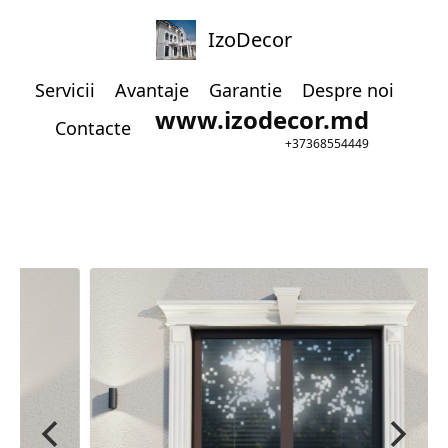
IzoDecor
Servicii
Avantaje
Garantie
Despre noi
www.izodecor.md
Contacte
+37368554449