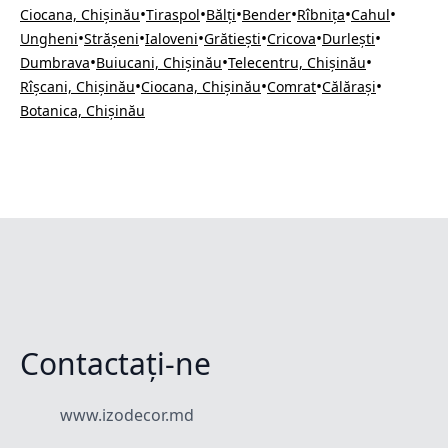
•
•
•
•
•
•
Ciocana, Chișinău
Tiraspol
Bălți
Bender
Rîbnița
Cahul
•
•
•
•
•
•
Ungheni
Strășeni
Ialoveni
Grătiești
Cricova
Durlești
•
•
•
Dumbrava
Buiucani, Chișinău
Telecentru, Chișinău
•
•
•
•
Rîșcani, Chișinău
Ciocana, Chișinău
Comrat
Călărași
Botanica, Chișinău
Contactați-ne
www.izodecor.md