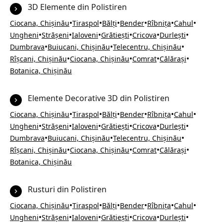
3D Elemente din Polistiren
•
•
•
•
•
•
Ciocana, Chișinău
Tiraspol
Bălți
Bender
Rîbnița
Cahul
•
•
•
•
•
•
Ungheni
Strășeni
Ialoveni
Grătiești
Cricova
Durlești
•
•
•
Dumbrava
Buiucani, Chișinău
Telecentru, Chișinău
•
•
•
•
Rîșcani, Chișinău
Ciocana, Chișinău
Comrat
Călărași
Botanica, Chișinău
Elemente Decorative 3D din Polistiren
•
•
•
•
•
•
Ciocana, Chișinău
Tiraspol
Bălți
Bender
Rîbnița
Cahul
•
•
•
•
•
•
Ungheni
Strășeni
Ialoveni
Grătiești
Cricova
Durlești
•
•
•
Dumbrava
Buiucani, Chișinău
Telecentru, Chișinău
•
•
•
•
Rîșcani, Chișinău
Ciocana, Chișinău
Comrat
Călărași
Botanica, Chișinău
Rusturi din Polistiren
•
•
•
•
•
•
Ciocana, Chișinău
Tiraspol
Bălți
Bender
Rîbnița
Cahul
•
•
•
•
•
•
Ungheni
Strășeni
Ialoveni
Grătiești
Cricova
Durlești