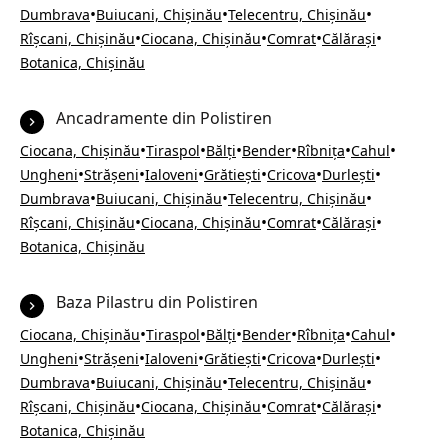
•
•
•
Dumbrava
Buiucani, Chișinău
Telecentru, Chișinău
•
•
•
•
Rîșcani, Chișinău
Ciocana, Chișinău
Comrat
Călărași
Botanica, Chișinău
Ancadramente din Polistiren
•
•
•
•
•
•
Ciocana, Chișinău
Tiraspol
Bălți
Bender
Rîbnița
Cahul
•
•
•
•
•
•
Ungheni
Strășeni
Ialoveni
Grătiești
Cricova
Durlești
•
•
•
Dumbrava
Buiucani, Chișinău
Telecentru, Chișinău
•
•
•
•
Rîșcani, Chișinău
Ciocana, Chișinău
Comrat
Călărași
Botanica, Chișinău
Baza Pilastru din Polistiren
•
•
•
•
•
•
Ciocana, Chișinău
Tiraspol
Bălți
Bender
Rîbnița
Cahul
•
•
•
•
•
•
Ungheni
Strășeni
Ialoveni
Grătiești
Cricova
Durlești
•
•
•
Dumbrava
Buiucani, Chișinău
Telecentru, Chișinău
•
•
•
•
Rîșcani, Chișinău
Ciocana, Chișinău
Comrat
Călărași
Botanica, Chișinău