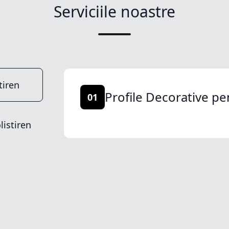
Serviciile noastre
tiren
Profile Decorative pe
01
listiren