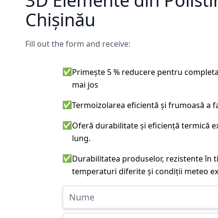
3D Elemente din Polisti
Chișinău
Fill out the form and receive:
✅
Primește 5 % reducere pentru completa
mai jos
✅
Termoizolarea eficientă și frumoasă a f
✅
Oferă durabilitate și eficiență termică 
lung.
✅
Durabilitatea produselor, rezistente în t
temperaturi diferite și condiții meteo e