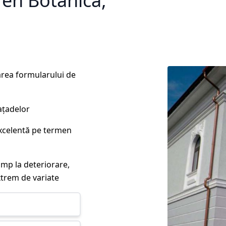
ren Botanica,
rea formularului de
ațadelor
excelentă pe termen
imp la deteriorare,
xtrem de variate