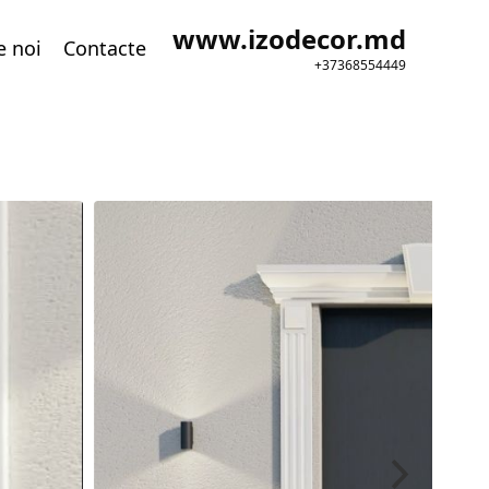
www.izodecor.md
e noi
Contacte
+37368554449