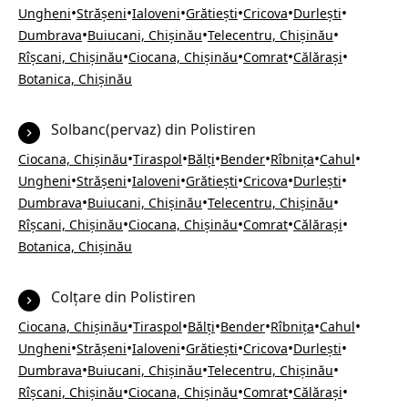
•
•
•
•
•
•
Ungheni
Strășeni
Ialoveni
Grătiești
Cricova
Durlești
•
•
•
Dumbrava
Buiucani, Chișinău
Telecentru, Chișinău
•
•
•
•
Rîșcani, Chișinău
Ciocana, Chișinău
Comrat
Călărași
Botanica, Chișinău
Solbanc(pervaz) din Polistiren
•
•
•
•
•
•
Ciocana, Chișinău
Tiraspol
Bălți
Bender
Rîbnița
Cahul
•
•
•
•
•
•
Ungheni
Strășeni
Ialoveni
Grătiești
Cricova
Durlești
•
•
•
Dumbrava
Buiucani, Chișinău
Telecentru, Chișinău
•
•
•
•
Rîșcani, Chișinău
Ciocana, Chișinău
Comrat
Călărași
Botanica, Chișinău
Colțare din Polistiren
•
•
•
•
•
•
Ciocana, Chișinău
Tiraspol
Bălți
Bender
Rîbnița
Cahul
•
•
•
•
•
•
Ungheni
Strășeni
Ialoveni
Grătiești
Cricova
Durlești
•
•
•
Dumbrava
Buiucani, Chișinău
Telecentru, Chișinău
•
•
•
•
Rîșcani, Chișinău
Ciocana, Chișinău
Comrat
Călărași