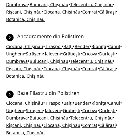
•
•
•
Dumbrava
Buiucani, Chișinău
Telecentru, Chișinău
•
•
•
•
Rîșcani, Chișinău
Ciocana, Chișinău
Comrat
Călărași
Botanica, Chișinău
Ancadramente din Polistiren
•
•
•
•
•
•
Ciocana, Chișinău
Tiraspol
Bălți
Bender
Rîbnița
Cahul
•
•
•
•
•
•
Ungheni
Strășeni
Ialoveni
Grătiești
Cricova
Durlești
•
•
•
Dumbrava
Buiucani, Chișinău
Telecentru, Chișinău
•
•
•
•
Rîșcani, Chișinău
Ciocana, Chișinău
Comrat
Călărași
Botanica, Chișinău
Baza Pilastru din Polistiren
•
•
•
•
•
•
Ciocana, Chișinău
Tiraspol
Bălți
Bender
Rîbnița
Cahul
•
•
•
•
•
•
Ungheni
Strășeni
Ialoveni
Grătiești
Cricova
Durlești
•
•
•
Dumbrava
Buiucani, Chișinău
Telecentru, Chișinău
•
•
•
•
Rîșcani, Chișinău
Ciocana, Chișinău
Comrat
Călărași
Botanica, Chișinău