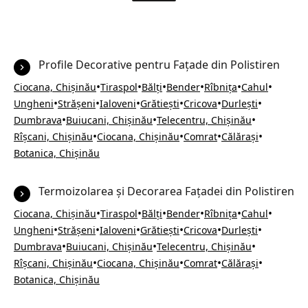
Profile Decorative pentru Fațade din Polistiren
•
•
•
•
•
•
Ciocana, Chișinău
Tiraspol
Bălți
Bender
Rîbnița
Cahul
•
•
•
•
•
•
Ungheni
Strășeni
Ialoveni
Grătiești
Cricova
Durlești
•
•
•
Dumbrava
Buiucani, Chișinău
Telecentru, Chișinău
•
•
•
•
Rîșcani, Chișinău
Ciocana, Chișinău
Comrat
Călărași
Botanica, Chișinău
Termoizolarea și Decorarea Fațadei din Polistiren
•
•
•
•
•
•
Ciocana, Chișinău
Tiraspol
Bălți
Bender
Rîbnița
Cahul
•
•
•
•
•
•
Ungheni
Strășeni
Ialoveni
Grătiești
Cricova
Durlești
•
•
•
Dumbrava
Buiucani, Chișinău
Telecentru, Chișinău
•
•
•
•
Rîșcani, Chișinău
Ciocana, Chișinău
Comrat
Călărași
Botanica, Chișinău