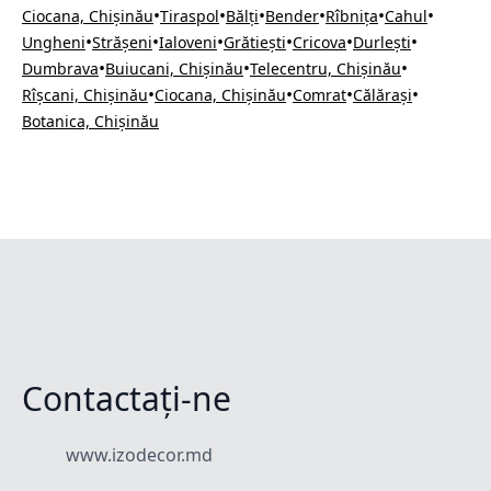
•
•
•
•
•
•
Ciocana, Chișinău
Tiraspol
Bălți
Bender
Rîbnița
Cahul
•
•
•
•
•
•
Ungheni
Strășeni
Ialoveni
Grătiești
Cricova
Durlești
•
•
•
Dumbrava
Buiucani, Chișinău
Telecentru, Chișinău
•
•
•
•
Rîșcani, Chișinău
Ciocana, Chișinău
Comrat
Călărași
Botanica, Chișinău
Contactați-ne
www.izodecor.md