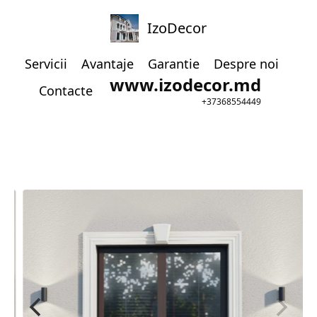
IzoDecor
Servicii
Avantaje
Garantie
Despre noi
www.izodecor.md
Contacte
+37368554449