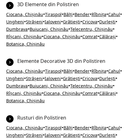
3D Elemente din Polistiren
•
•
•
•
•
•
Ciocana, Chișinău
Tiraspol
Bălți
Bender
Rîbnița
Cahul
•
•
•
•
•
•
Ungheni
Strășeni
Ialoveni
Grătiești
Cricova
Durlești
•
•
•
Dumbrava
Buiucani, Chișinău
Telecentru, Chișinău
•
•
•
•
Rîșcani, Chișinău
Ciocana, Chișinău
Comrat
Călărași
Botanica, Chișinău
Elemente Decorative 3D din Polistiren
•
•
•
•
•
•
Ciocana, Chișinău
Tiraspol
Bălți
Bender
Rîbnița
Cahul
•
•
•
•
•
•
Ungheni
Strășeni
Ialoveni
Grătiești
Cricova
Durlești
•
•
•
Dumbrava
Buiucani, Chișinău
Telecentru, Chișinău
•
•
•
•
Rîșcani, Chișinău
Ciocana, Chișinău
Comrat
Călărași
Botanica, Chișinău
Rusturi din Polistiren
•
•
•
•
•
•
Ciocana, Chișinău
Tiraspol
Bălți
Bender
Rîbnița
Cahul
•
•
•
•
•
•
Ungheni
Strășeni
Ialoveni
Grătiești
Cricova
Durlești