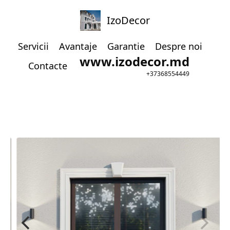
IzoDecor
Servicii
Avantaje
Garantie
Despre noi
www.izodecor.md
Contacte
+37368554449