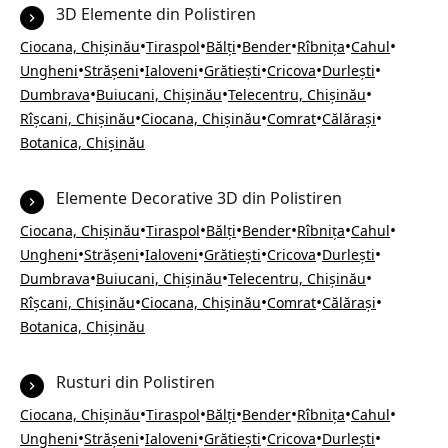
3D Elemente din Polistiren
•
•
•
•
•
•
Ciocana, Chișinău
Tiraspol
Bălți
Bender
Rîbnița
Cahul
•
•
•
•
•
•
Ungheni
Strășeni
Ialoveni
Grătiești
Cricova
Durlești
•
•
•
Dumbrava
Buiucani, Chișinău
Telecentru, Chișinău
•
•
•
•
Rîșcani, Chișinău
Ciocana, Chișinău
Comrat
Călărași
Botanica, Chișinău
Elemente Decorative 3D din Polistiren
•
•
•
•
•
•
Ciocana, Chișinău
Tiraspol
Bălți
Bender
Rîbnița
Cahul
•
•
•
•
•
•
Ungheni
Strășeni
Ialoveni
Grătiești
Cricova
Durlești
•
•
•
Dumbrava
Buiucani, Chișinău
Telecentru, Chișinău
•
•
•
•
Rîșcani, Chișinău
Ciocana, Chișinău
Comrat
Călărași
Botanica, Chișinău
Rusturi din Polistiren
•
•
•
•
•
•
Ciocana, Chișinău
Tiraspol
Bălți
Bender
Rîbnița
Cahul
•
•
•
•
•
•
Ungheni
Strășeni
Ialoveni
Grătiești
Cricova
Durlești