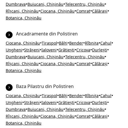
•
•
•
Dumbrava
Buiucani, Chișinău
Telecentru, Chișinău
•
•
•
•
Rîșcani, Chișinău
Ciocana, Chișinău
Comrat
Călărași
Botanica, Chișinău
Ancadramente din Polistiren
•
•
•
•
•
•
Ciocana, Chișinău
Tiraspol
Bălți
Bender
Rîbnița
Cahul
•
•
•
•
•
•
Ungheni
Strășeni
Ialoveni
Grătiești
Cricova
Durlești
•
•
•
Dumbrava
Buiucani, Chișinău
Telecentru, Chișinău
•
•
•
•
Rîșcani, Chișinău
Ciocana, Chișinău
Comrat
Călărași
Botanica, Chișinău
Baza Pilastru din Polistiren
•
•
•
•
•
•
Ciocana, Chișinău
Tiraspol
Bălți
Bender
Rîbnița
Cahul
•
•
•
•
•
•
Ungheni
Strășeni
Ialoveni
Grătiești
Cricova
Durlești
•
•
•
Dumbrava
Buiucani, Chișinău
Telecentru, Chișinău
•
•
•
•
Rîșcani, Chișinău
Ciocana, Chișinău
Comrat
Călărași
Botanica, Chișinău