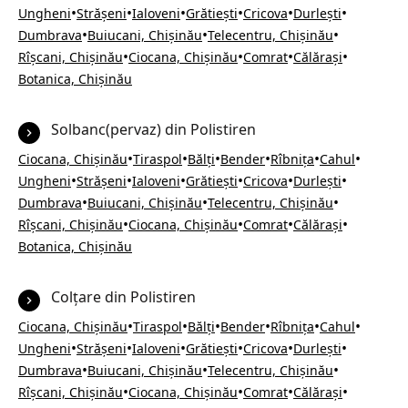
•
•
•
•
•
•
Ungheni
Strășeni
Ialoveni
Grătiești
Cricova
Durlești
•
•
•
Dumbrava
Buiucani, Chișinău
Telecentru, Chișinău
•
•
•
•
Rîșcani, Chișinău
Ciocana, Chișinău
Comrat
Călărași
Botanica, Chișinău
Solbanc(pervaz) din Polistiren
•
•
•
•
•
•
Ciocana, Chișinău
Tiraspol
Bălți
Bender
Rîbnița
Cahul
•
•
•
•
•
•
Ungheni
Strășeni
Ialoveni
Grătiești
Cricova
Durlești
•
•
•
Dumbrava
Buiucani, Chișinău
Telecentru, Chișinău
•
•
•
•
Rîșcani, Chișinău
Ciocana, Chișinău
Comrat
Călărași
Botanica, Chișinău
Colțare din Polistiren
•
•
•
•
•
•
Ciocana, Chișinău
Tiraspol
Bălți
Bender
Rîbnița
Cahul
•
•
•
•
•
•
Ungheni
Strășeni
Ialoveni
Grătiești
Cricova
Durlești
•
•
•
Dumbrava
Buiucani, Chișinău
Telecentru, Chișinău
•
•
•
•
Rîșcani, Chișinău
Ciocana, Chișinău
Comrat
Călărași