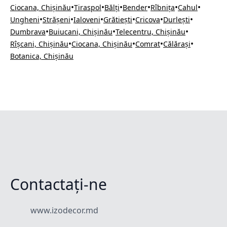
•
•
•
•
•
•
Ciocana, Chișinău
Tiraspol
Bălți
Bender
Rîbnița
Cahul
•
•
•
•
•
•
Ungheni
Strășeni
Ialoveni
Grătiești
Cricova
Durlești
•
•
•
Dumbrava
Buiucani, Chișinău
Telecentru, Chișinău
•
•
•
•
Rîșcani, Chișinău
Ciocana, Chișinău
Comrat
Călărași
Botanica, Chișinău
Contactați-ne
www.izodecor.md