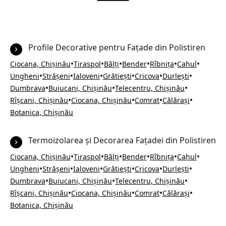
Profile Decorative pentru Fațade din Polistiren
•
•
•
•
•
•
Ciocana, Chișinău
Tiraspol
Bălți
Bender
Rîbnița
Cahul
•
•
•
•
•
•
Ungheni
Strășeni
Ialoveni
Grătiești
Cricova
Durlești
•
•
•
Dumbrava
Buiucani, Chișinău
Telecentru, Chișinău
•
•
•
•
Rîșcani, Chișinău
Ciocana, Chișinău
Comrat
Călărași
Botanica, Chișinău
Termoizolarea și Decorarea Fațadei din Polistiren
•
•
•
•
•
•
Ciocana, Chișinău
Tiraspol
Bălți
Bender
Rîbnița
Cahul
•
•
•
•
•
•
Ungheni
Strășeni
Ialoveni
Grătiești
Cricova
Durlești
•
•
•
Dumbrava
Buiucani, Chișinău
Telecentru, Chișinău
•
•
•
•
Rîșcani, Chișinău
Ciocana, Chișinău
Comrat
Călărași
Botanica, Chișinău