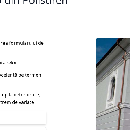
din Polistiren
rea formularului de
ațadelor
excelentă pe termen
imp la deteriorare,
xtrem de variate