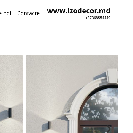
www.izodecor.md
e noi
Contacte
+37368554449