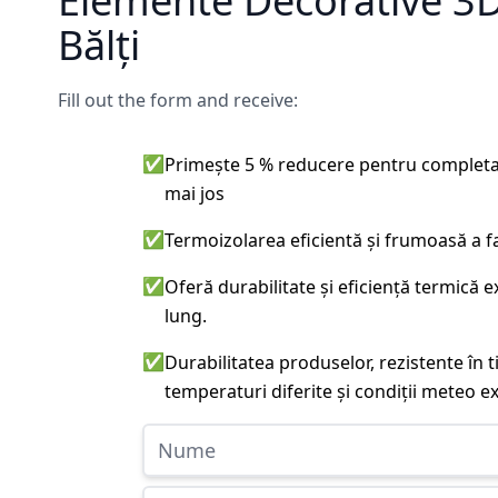
Elemente Decorative 3D 
Bălți
Fill out the form and receive:
✅
Primește 5 % reducere pentru completa
mai jos
✅
Termoizolarea eficientă și frumoasă a f
✅
Oferă durabilitate și eficiență termică 
lung.
✅
Durabilitatea produselor, rezistente în t
temperaturi diferite și condiții meteo e