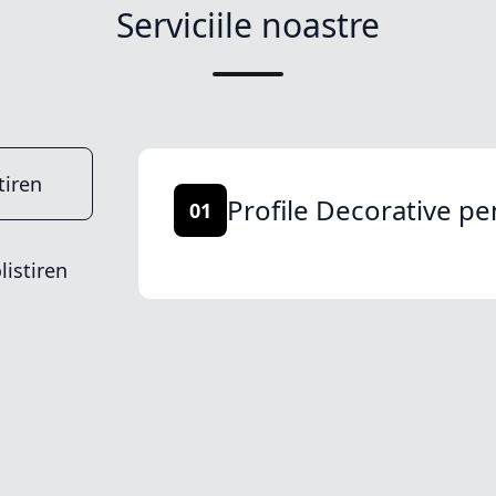
Serviciile noastre
tiren
Profile Decorative pe
01
listiren