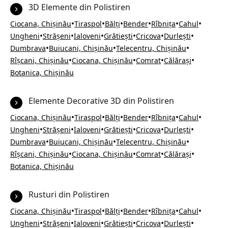
3D Elemente din Polistiren
•
•
•
•
•
•
Ciocana, Chișinău
Tiraspol
Bălți
Bender
Rîbnița
Cahul
•
•
•
•
•
•
Ungheni
Strășeni
Ialoveni
Grătiești
Cricova
Durlești
•
•
•
Dumbrava
Buiucani, Chișinău
Telecentru, Chișinău
•
•
•
•
Rîșcani, Chișinău
Ciocana, Chișinău
Comrat
Călărași
Botanica, Chișinău
Elemente Decorative 3D din Polistiren
•
•
•
•
•
•
Ciocana, Chișinău
Tiraspol
Bălți
Bender
Rîbnița
Cahul
•
•
•
•
•
•
Ungheni
Strășeni
Ialoveni
Grătiești
Cricova
Durlești
•
•
•
Dumbrava
Buiucani, Chișinău
Telecentru, Chișinău
•
•
•
•
Rîșcani, Chișinău
Ciocana, Chișinău
Comrat
Călărași
Botanica, Chișinău
Rusturi din Polistiren
•
•
•
•
•
•
Ciocana, Chișinău
Tiraspol
Bălți
Bender
Rîbnița
Cahul
•
•
•
•
•
•
Ungheni
Strășeni
Ialoveni
Grătiești
Cricova
Durlești