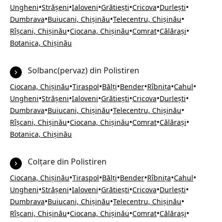
•
•
•
•
•
•
Ungheni
Strășeni
Ialoveni
Grătiești
Cricova
Durlești
•
•
•
Dumbrava
Buiucani, Chișinău
Telecentru, Chișinău
•
•
•
•
Rîșcani, Chișinău
Ciocana, Chișinău
Comrat
Călărași
Botanica, Chișinău
Solbanc(pervaz) din Polistiren
•
•
•
•
•
•
Ciocana, Chișinău
Tiraspol
Bălți
Bender
Rîbnița
Cahul
•
•
•
•
•
•
Ungheni
Strășeni
Ialoveni
Grătiești
Cricova
Durlești
•
•
•
Dumbrava
Buiucani, Chișinău
Telecentru, Chișinău
•
•
•
•
Rîșcani, Chișinău
Ciocana, Chișinău
Comrat
Călărași
Botanica, Chișinău
Colțare din Polistiren
•
•
•
•
•
•
Ciocana, Chișinău
Tiraspol
Bălți
Bender
Rîbnița
Cahul
•
•
•
•
•
•
Ungheni
Strășeni
Ialoveni
Grătiești
Cricova
Durlești
•
•
•
Dumbrava
Buiucani, Chișinău
Telecentru, Chișinău
•
•
•
•
Rîșcani, Chișinău
Ciocana, Chișinău
Comrat
Călărași