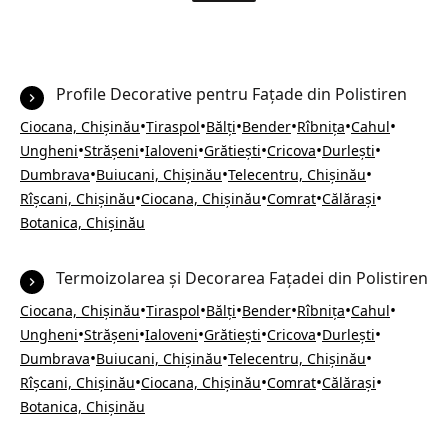
Profile Decorative pentru Fațade din Polistiren
•
•
•
•
•
•
Ciocana, Chișinău
Tiraspol
Bălți
Bender
Rîbnița
Cahul
•
•
•
•
•
•
Ungheni
Strășeni
Ialoveni
Grătiești
Cricova
Durlești
•
•
•
Dumbrava
Buiucani, Chișinău
Telecentru, Chișinău
•
•
•
•
Rîșcani, Chișinău
Ciocana, Chișinău
Comrat
Călărași
Botanica, Chișinău
Termoizolarea și Decorarea Fațadei din Polistiren
•
•
•
•
•
•
Ciocana, Chișinău
Tiraspol
Bălți
Bender
Rîbnița
Cahul
•
•
•
•
•
•
Ungheni
Strășeni
Ialoveni
Grătiești
Cricova
Durlești
•
•
•
Dumbrava
Buiucani, Chișinău
Telecentru, Chișinău
•
•
•
•
Rîșcani, Chișinău
Ciocana, Chișinău
Comrat
Călărași
Botanica, Chișinău