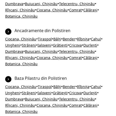
•
•
•
Dumbrava
Buiucani, Chișinău
Telecentru, Chișinău
•
•
•
•
Rîșcani, Chișinău
Ciocana, Chișinău
Comrat
Călărași
Botanica, Chișinău
Ancadramente din Polistiren
•
•
•
•
•
•
Ciocana, Chișinău
Tiraspol
Bălți
Bender
Rîbnița
Cahul
•
•
•
•
•
•
Ungheni
Strășeni
Ialoveni
Grătiești
Cricova
Durlești
•
•
•
Dumbrava
Buiucani, Chișinău
Telecentru, Chișinău
•
•
•
•
Rîșcani, Chișinău
Ciocana, Chișinău
Comrat
Călărași
Botanica, Chișinău
Baza Pilastru din Polistiren
•
•
•
•
•
•
Ciocana, Chișinău
Tiraspol
Bălți
Bender
Rîbnița
Cahul
•
•
•
•
•
•
Ungheni
Strășeni
Ialoveni
Grătiești
Cricova
Durlești
•
•
•
Dumbrava
Buiucani, Chișinău
Telecentru, Chișinău
•
•
•
•
Rîșcani, Chișinău
Ciocana, Chișinău
Comrat
Călărași
Botanica, Chișinău