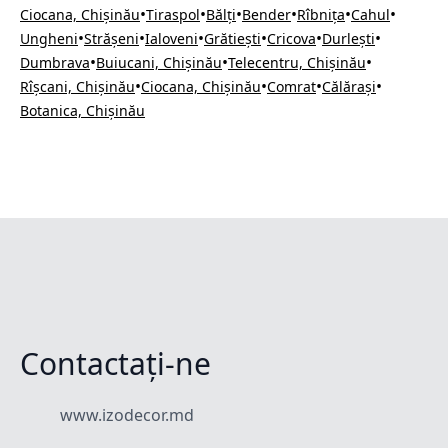
•
•
•
•
•
•
Ciocana, Chișinău
Tiraspol
Bălți
Bender
Rîbnița
Cahul
•
•
•
•
•
•
Ungheni
Strășeni
Ialoveni
Grătiești
Cricova
Durlești
•
•
•
Dumbrava
Buiucani, Chișinău
Telecentru, Chișinău
•
•
•
•
Rîșcani, Chișinău
Ciocana, Chișinău
Comrat
Călărași
Botanica, Chișinău
Contactați-ne
www.izodecor.md