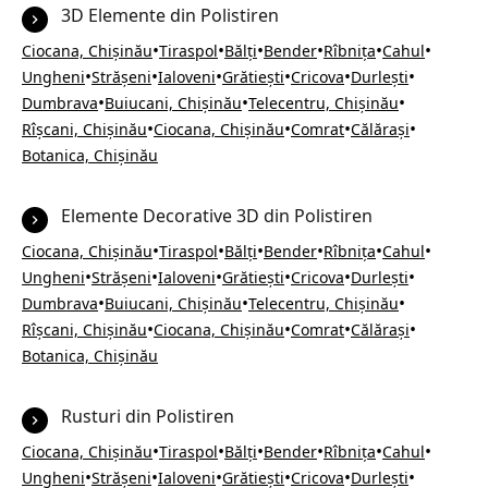
3D Elemente din Polistiren
•
•
•
•
•
•
Ciocana, Chișinău
Tiraspol
Bălți
Bender
Rîbnița
Cahul
•
•
•
•
•
•
Ungheni
Strășeni
Ialoveni
Grătiești
Cricova
Durlești
•
•
•
Dumbrava
Buiucani, Chișinău
Telecentru, Chișinău
•
•
•
•
Rîșcani, Chișinău
Ciocana, Chișinău
Comrat
Călărași
Botanica, Chișinău
Elemente Decorative 3D din Polistiren
•
•
•
•
•
•
Ciocana, Chișinău
Tiraspol
Bălți
Bender
Rîbnița
Cahul
•
•
•
•
•
•
Ungheni
Strășeni
Ialoveni
Grătiești
Cricova
Durlești
•
•
•
Dumbrava
Buiucani, Chișinău
Telecentru, Chișinău
•
•
•
•
Rîșcani, Chișinău
Ciocana, Chișinău
Comrat
Călărași
Botanica, Chișinău
Rusturi din Polistiren
•
•
•
•
•
•
Ciocana, Chișinău
Tiraspol
Bălți
Bender
Rîbnița
Cahul
•
•
•
•
•
•
Ungheni
Strășeni
Ialoveni
Grătiești
Cricova
Durlești