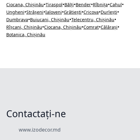
•
•
•
•
•
•
Ciocana, Chișinău
Tiraspol
Bălți
Bender
Rîbnița
Cahul
•
•
•
•
•
•
Ungheni
Strășeni
Ialoveni
Grătiești
Cricova
Durlești
•
•
•
Dumbrava
Buiucani, Chișinău
Telecentru, Chișinău
•
•
•
•
Rîșcani, Chișinău
Ciocana, Chișinău
Comrat
Călărași
Botanica, Chișinău
Contactați-ne
www.izodecor.md