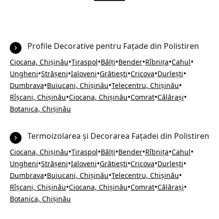
Profile Decorative pentru Fațade din Polistiren
•
•
•
•
•
•
Ciocana, Chișinău
Tiraspol
Bălți
Bender
Rîbnița
Cahul
•
•
•
•
•
•
Ungheni
Strășeni
Ialoveni
Grătiești
Cricova
Durlești
•
•
•
Dumbrava
Buiucani, Chișinău
Telecentru, Chișinău
•
•
•
•
Rîșcani, Chișinău
Ciocana, Chișinău
Comrat
Călărași
Botanica, Chișinău
Termoizolarea și Decorarea Fațadei din Polistiren
•
•
•
•
•
•
Ciocana, Chișinău
Tiraspol
Bălți
Bender
Rîbnița
Cahul
•
•
•
•
•
•
Ungheni
Strășeni
Ialoveni
Grătiești
Cricova
Durlești
•
•
•
Dumbrava
Buiucani, Chișinău
Telecentru, Chișinău
•
•
•
•
Rîșcani, Chișinău
Ciocana, Chișinău
Comrat
Călărași
Botanica, Chișinău