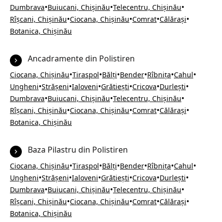
•
•
•
Dumbrava
Buiucani, Chișinău
Telecentru, Chișinău
•
•
•
•
Rîșcani, Chișinău
Ciocana, Chișinău
Comrat
Călărași
Botanica, Chișinău
Ancadramente din Polistiren
•
•
•
•
•
•
Ciocana, Chișinău
Tiraspol
Bălți
Bender
Rîbnița
Cahul
•
•
•
•
•
•
Ungheni
Strășeni
Ialoveni
Grătiești
Cricova
Durlești
•
•
•
Dumbrava
Buiucani, Chișinău
Telecentru, Chișinău
•
•
•
•
Rîșcani, Chișinău
Ciocana, Chișinău
Comrat
Călărași
Botanica, Chișinău
Baza Pilastru din Polistiren
•
•
•
•
•
•
Ciocana, Chișinău
Tiraspol
Bălți
Bender
Rîbnița
Cahul
•
•
•
•
•
•
Ungheni
Strășeni
Ialoveni
Grătiești
Cricova
Durlești
•
•
•
Dumbrava
Buiucani, Chișinău
Telecentru, Chișinău
•
•
•
•
Rîșcani, Chișinău
Ciocana, Chișinău
Comrat
Călărași
Botanica, Chișinău