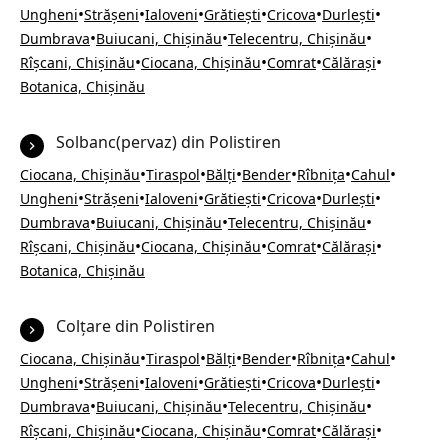
•
•
•
•
•
•
Ungheni
Strășeni
Ialoveni
Grătiești
Cricova
Durlești
•
•
•
Dumbrava
Buiucani, Chișinău
Telecentru, Chișinău
•
•
•
•
Rîșcani, Chișinău
Ciocana, Chișinău
Comrat
Călărași
Botanica, Chișinău
Solbanc(pervaz) din Polistiren
•
•
•
•
•
•
Ciocana, Chișinău
Tiraspol
Bălți
Bender
Rîbnița
Cahul
•
•
•
•
•
•
Ungheni
Strășeni
Ialoveni
Grătiești
Cricova
Durlești
•
•
•
Dumbrava
Buiucani, Chișinău
Telecentru, Chișinău
•
•
•
•
Rîșcani, Chișinău
Ciocana, Chișinău
Comrat
Călărași
Botanica, Chișinău
Colțare din Polistiren
•
•
•
•
•
•
Ciocana, Chișinău
Tiraspol
Bălți
Bender
Rîbnița
Cahul
•
•
•
•
•
•
Ungheni
Strășeni
Ialoveni
Grătiești
Cricova
Durlești
•
•
•
Dumbrava
Buiucani, Chișinău
Telecentru, Chișinău
•
•
•
•
Rîșcani, Chișinău
Ciocana, Chișinău
Comrat
Călărași