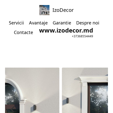
IzoDecor
Servicii
Avantaje
Garantie
Despre noi
www.izodecor.md
Contacte
+37368554449