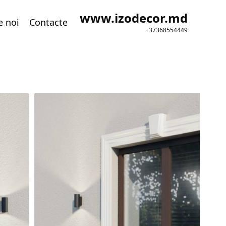
www.izodecor.md
e noi
Contacte
+37368554449