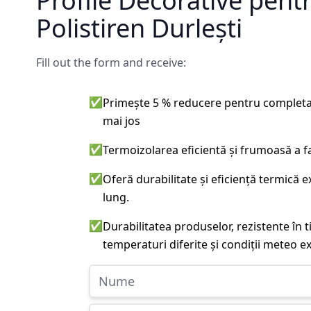
Profile Decorative pent
Polistiren Durlești
Fill out the form and receive:
✅
Primește 5 % reducere pentru completa
mai jos
✅
Termoizolarea eficientă și frumoasă a f
✅
Oferă durabilitate și eficiență termică 
lung.
✅
Durabilitatea produselor, rezistente în t
temperaturi diferite și condiții meteo e