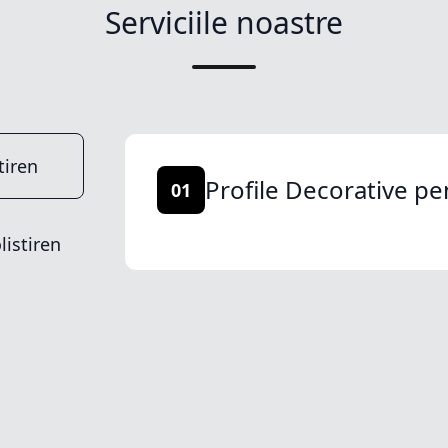
Serviciile noastre
tiren
Profile Decorative pe
01
listiren