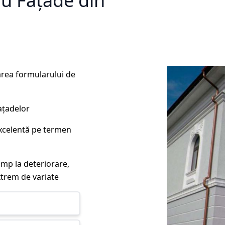
ru Fațade din
rea formularului de
ațadelor
excelentă pe termen
imp la deteriorare,
xtrem de variate