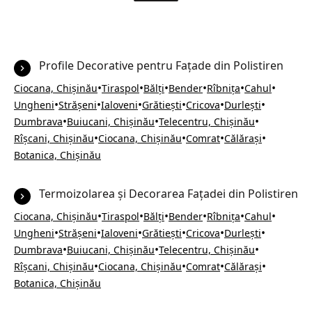
Profile Decorative pentru Fațade din Polistiren
•
•
•
•
•
•
Ciocana, Chișinău
Tiraspol
Bălți
Bender
Rîbnița
Cahul
•
•
•
•
•
•
Ungheni
Strășeni
Ialoveni
Grătiești
Cricova
Durlești
•
•
•
Dumbrava
Buiucani, Chișinău
Telecentru, Chișinău
•
•
•
•
Rîșcani, Chișinău
Ciocana, Chișinău
Comrat
Călărași
Botanica, Chișinău
Termoizolarea și Decorarea Fațadei din Polistiren
•
•
•
•
•
•
Ciocana, Chișinău
Tiraspol
Bălți
Bender
Rîbnița
Cahul
•
•
•
•
•
•
Ungheni
Strășeni
Ialoveni
Grătiești
Cricova
Durlești
•
•
•
Dumbrava
Buiucani, Chișinău
Telecentru, Chișinău
•
•
•
•
Rîșcani, Chișinău
Ciocana, Chișinău
Comrat
Călărași
Botanica, Chișinău