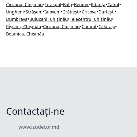
•
•
•
•
•
•
Ciocana, Chișinău
Tiraspol
Bălți
Bender
Rîbnița
Cahul
•
•
•
•
•
•
Ungheni
Strășeni
Ialoveni
Grătiești
Cricova
Durlești
•
•
•
Dumbrava
Buiucani, Chișinău
Telecentru, Chișinău
•
•
•
•
Rîșcani, Chișinău
Ciocana, Chișinău
Comrat
Călărași
Botanica, Chișinău
Contactați-ne
www.izodecor.md