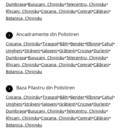
•
•
•
Dumbrava
Buiucani, Chișinău
Telecentru, Chișinău
•
•
•
•
Rîșcani, Chișinău
Ciocana, Chișinău
Comrat
Călărași
Botanica, Chișinău
Ancadramente din Polistiren
•
•
•
•
•
•
Ciocana, Chișinău
Tiraspol
Bălți
Bender
Rîbnița
Cahul
•
•
•
•
•
•
Ungheni
Strășeni
Ialoveni
Grătiești
Cricova
Durlești
•
•
•
Dumbrava
Buiucani, Chișinău
Telecentru, Chișinău
•
•
•
•
Rîșcani, Chișinău
Ciocana, Chișinău
Comrat
Călărași
Botanica, Chișinău
Baza Pilastru din Polistiren
•
•
•
•
•
•
Ciocana, Chișinău
Tiraspol
Bălți
Bender
Rîbnița
Cahul
•
•
•
•
•
•
Ungheni
Strășeni
Ialoveni
Grătiești
Cricova
Durlești
•
•
•
Dumbrava
Buiucani, Chișinău
Telecentru, Chișinău
•
•
•
•
Rîșcani, Chișinău
Ciocana, Chișinău
Comrat
Călărași
Botanica, Chișinău