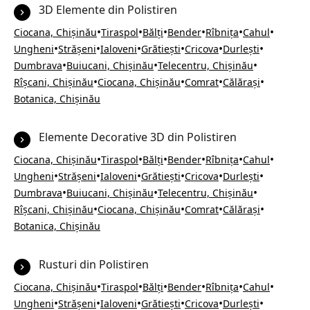
3D Elemente din Polistiren
•
•
•
•
•
•
Ciocana, Chișinău
Tiraspol
Bălți
Bender
Rîbnița
Cahul
•
•
•
•
•
•
Ungheni
Strășeni
Ialoveni
Grătiești
Cricova
Durlești
•
•
•
Dumbrava
Buiucani, Chișinău
Telecentru, Chișinău
•
•
•
•
Rîșcani, Chișinău
Ciocana, Chișinău
Comrat
Călărași
Botanica, Chișinău
Elemente Decorative 3D din Polistiren
•
•
•
•
•
•
Ciocana, Chișinău
Tiraspol
Bălți
Bender
Rîbnița
Cahul
•
•
•
•
•
•
Ungheni
Strășeni
Ialoveni
Grătiești
Cricova
Durlești
•
•
•
Dumbrava
Buiucani, Chișinău
Telecentru, Chișinău
•
•
•
•
Rîșcani, Chișinău
Ciocana, Chișinău
Comrat
Călărași
Botanica, Chișinău
Rusturi din Polistiren
•
•
•
•
•
•
Ciocana, Chișinău
Tiraspol
Bălți
Bender
Rîbnița
Cahul
•
•
•
•
•
•
Ungheni
Strășeni
Ialoveni
Grătiești
Cricova
Durlești