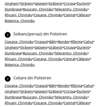
•
•
•
•
•
•
Ungheni
Strășeni
Ialoveni
Grătiești
Cricova
Durlești
•
•
•
Dumbrava
Buiucani, Chișinău
Telecentru, Chișinău
•
•
•
•
Rîșcani, Chișinău
Ciocana, Chișinău
Comrat
Călărași
Botanica, Chișinău
Solbanc(pervaz) din Polistiren
•
•
•
•
•
•
Ciocana, Chișinău
Tiraspol
Bălți
Bender
Rîbnița
Cahul
•
•
•
•
•
•
Ungheni
Strășeni
Ialoveni
Grătiești
Cricova
Durlești
•
•
•
Dumbrava
Buiucani, Chișinău
Telecentru, Chișinău
•
•
•
•
Rîșcani, Chișinău
Ciocana, Chișinău
Comrat
Călărași
Botanica, Chișinău
Colțare din Polistiren
•
•
•
•
•
•
Ciocana, Chișinău
Tiraspol
Bălți
Bender
Rîbnița
Cahul
•
•
•
•
•
•
Ungheni
Strășeni
Ialoveni
Grătiești
Cricova
Durlești
•
•
•
Dumbrava
Buiucani, Chișinău
Telecentru, Chișinău
•
•
•
•
Rîșcani, Chișinău
Ciocana, Chișinău
Comrat
Călărași