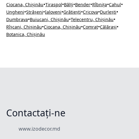
•
•
•
•
•
•
Ciocana, Chișinău
Tiraspol
Bălți
Bender
Rîbnița
Cahul
•
•
•
•
•
•
Ungheni
Strășeni
Ialoveni
Grătiești
Cricova
Durlești
•
•
•
Dumbrava
Buiucani, Chișinău
Telecentru, Chișinău
•
•
•
•
Rîșcani, Chișinău
Ciocana, Chișinău
Comrat
Călărași
Botanica, Chișinău
Contactați-ne
www.izodecor.md