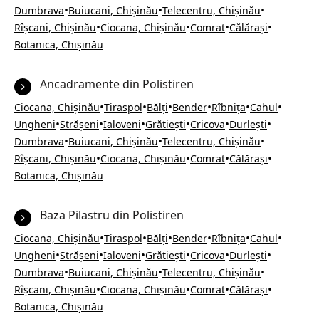
•
•
•
Dumbrava
Buiucani, Chișinău
Telecentru, Chișinău
•
•
•
•
Rîșcani, Chișinău
Ciocana, Chișinău
Comrat
Călărași
Botanica, Chișinău
Ancadramente din Polistiren
•
•
•
•
•
•
Ciocana, Chișinău
Tiraspol
Bălți
Bender
Rîbnița
Cahul
•
•
•
•
•
•
Ungheni
Strășeni
Ialoveni
Grătiești
Cricova
Durlești
•
•
•
Dumbrava
Buiucani, Chișinău
Telecentru, Chișinău
•
•
•
•
Rîșcani, Chișinău
Ciocana, Chișinău
Comrat
Călărași
Botanica, Chișinău
Baza Pilastru din Polistiren
•
•
•
•
•
•
Ciocana, Chișinău
Tiraspol
Bălți
Bender
Rîbnița
Cahul
•
•
•
•
•
•
Ungheni
Strășeni
Ialoveni
Grătiești
Cricova
Durlești
•
•
•
Dumbrava
Buiucani, Chișinău
Telecentru, Chișinău
•
•
•
•
Rîșcani, Chișinău
Ciocana, Chișinău
Comrat
Călărași
Botanica, Chișinău