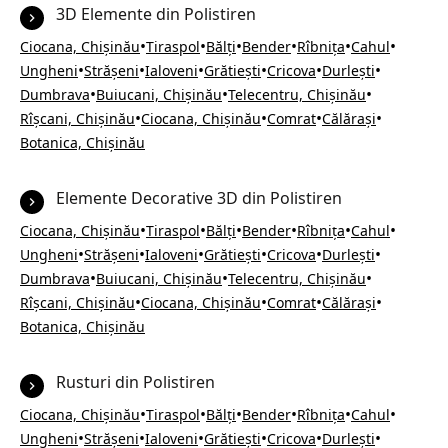
3D Elemente din Polistiren
•
•
•
•
•
•
Ciocana, Chișinău
Tiraspol
Bălți
Bender
Rîbnița
Cahul
•
•
•
•
•
•
Ungheni
Strășeni
Ialoveni
Grătiești
Cricova
Durlești
•
•
•
Dumbrava
Buiucani, Chișinău
Telecentru, Chișinău
•
•
•
•
Rîșcani, Chișinău
Ciocana, Chișinău
Comrat
Călărași
Botanica, Chișinău
Elemente Decorative 3D din Polistiren
•
•
•
•
•
•
Ciocana, Chișinău
Tiraspol
Bălți
Bender
Rîbnița
Cahul
•
•
•
•
•
•
Ungheni
Strășeni
Ialoveni
Grătiești
Cricova
Durlești
•
•
•
Dumbrava
Buiucani, Chișinău
Telecentru, Chișinău
•
•
•
•
Rîșcani, Chișinău
Ciocana, Chișinău
Comrat
Călărași
Botanica, Chișinău
Rusturi din Polistiren
•
•
•
•
•
•
Ciocana, Chișinău
Tiraspol
Bălți
Bender
Rîbnița
Cahul
•
•
•
•
•
•
Ungheni
Strășeni
Ialoveni
Grătiești
Cricova
Durlești