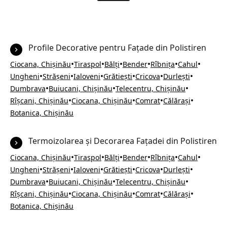
Profile Decorative pentru Fațade din Polistiren
•
•
•
•
•
•
Ciocana, Chișinău
Tiraspol
Bălți
Bender
Rîbnița
Cahul
•
•
•
•
•
•
Ungheni
Strășeni
Ialoveni
Grătiești
Cricova
Durlești
•
•
•
Dumbrava
Buiucani, Chișinău
Telecentru, Chișinău
•
•
•
•
Rîșcani, Chișinău
Ciocana, Chișinău
Comrat
Călărași
Botanica, Chișinău
Termoizolarea și Decorarea Fațadei din Polistiren
•
•
•
•
•
•
Ciocana, Chișinău
Tiraspol
Bălți
Bender
Rîbnița
Cahul
•
•
•
•
•
•
Ungheni
Strășeni
Ialoveni
Grătiești
Cricova
Durlești
•
•
•
Dumbrava
Buiucani, Chișinău
Telecentru, Chișinău
•
•
•
•
Rîșcani, Chișinău
Ciocana, Chișinău
Comrat
Călărași
Botanica, Chișinău