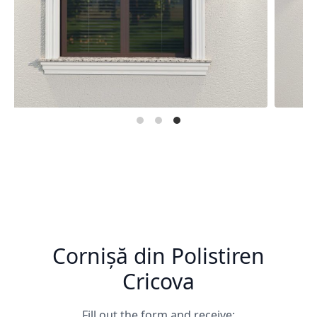
Cornișă din Polistiren
Cricova
Fill out the form and receive: