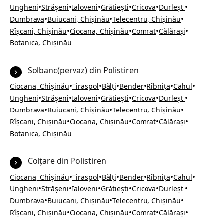
•
•
•
•
•
•
Ungheni
Strășeni
Ialoveni
Grătiești
Cricova
Durlești
•
•
•
Dumbrava
Buiucani, Chișinău
Telecentru, Chișinău
•
•
•
•
Rîșcani, Chișinău
Ciocana, Chișinău
Comrat
Călărași
Botanica, Chișinău
Solbanc(pervaz) din Polistiren
•
•
•
•
•
•
Ciocana, Chișinău
Tiraspol
Bălți
Bender
Rîbnița
Cahul
•
•
•
•
•
•
Ungheni
Strășeni
Ialoveni
Grătiești
Cricova
Durlești
•
•
•
Dumbrava
Buiucani, Chișinău
Telecentru, Chișinău
•
•
•
•
Rîșcani, Chișinău
Ciocana, Chișinău
Comrat
Călărași
Botanica, Chișinău
Colțare din Polistiren
•
•
•
•
•
•
Ciocana, Chișinău
Tiraspol
Bălți
Bender
Rîbnița
Cahul
•
•
•
•
•
•
Ungheni
Strășeni
Ialoveni
Grătiești
Cricova
Durlești
•
•
•
Dumbrava
Buiucani, Chișinău
Telecentru, Chișinău
•
•
•
•
Rîșcani, Chișinău
Ciocana, Chișinău
Comrat
Călărași