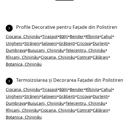
Profile Decorative pentru Fațade din Polistiren
•
•
•
•
•
•
Ciocana, Chișinău
Tiraspol
Bălți
Bender
Rîbnița
Cahul
•
•
•
•
•
•
Ungheni
Strășeni
Ialoveni
Grătiești
Cricova
Durlești
•
•
•
Dumbrava
Buiucani, Chișinău
Telecentru, Chișinău
•
•
•
•
Rîșcani, Chișinău
Ciocana, Chișinău
Comrat
Călărași
Botanica, Chișinău
Termoizolarea și Decorarea Fațadei din Polistiren
•
•
•
•
•
•
Ciocana, Chișinău
Tiraspol
Bălți
Bender
Rîbnița
Cahul
•
•
•
•
•
•
Ungheni
Strășeni
Ialoveni
Grătiești
Cricova
Durlești
•
•
•
Dumbrava
Buiucani, Chișinău
Telecentru, Chișinău
•
•
•
•
Rîșcani, Chișinău
Ciocana, Chișinău
Comrat
Călărași
Botanica, Chișinău