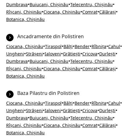
•
•
•
Dumbrava
Buiucani, Chișinău
Telecentru, Chișinău
•
•
•
•
Rîșcani, Chișinău
Ciocana, Chișinău
Comrat
Călărași
Botanica, Chișinău
Ancadramente din Polistiren
•
•
•
•
•
•
Ciocana, Chișinău
Tiraspol
Bălți
Bender
Rîbnița
Cahul
•
•
•
•
•
•
Ungheni
Strășeni
Ialoveni
Grătiești
Cricova
Durlești
•
•
•
Dumbrava
Buiucani, Chișinău
Telecentru, Chișinău
•
•
•
•
Rîșcani, Chișinău
Ciocana, Chișinău
Comrat
Călărași
Botanica, Chișinău
Baza Pilastru din Polistiren
•
•
•
•
•
•
Ciocana, Chișinău
Tiraspol
Bălți
Bender
Rîbnița
Cahul
•
•
•
•
•
•
Ungheni
Strășeni
Ialoveni
Grătiești
Cricova
Durlești
•
•
•
Dumbrava
Buiucani, Chișinău
Telecentru, Chișinău
•
•
•
•
Rîșcani, Chișinău
Ciocana, Chișinău
Comrat
Călărași
Botanica, Chișinău