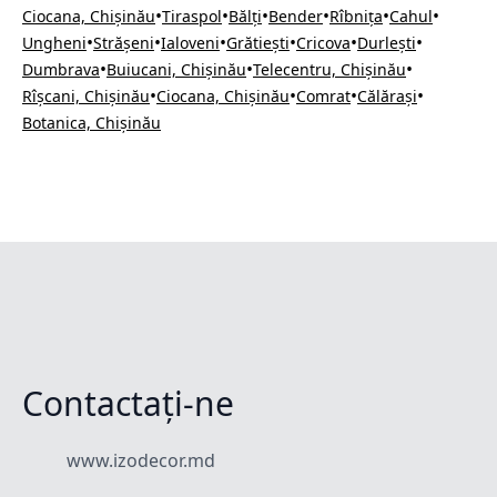
•
•
•
•
•
•
Ciocana, Chișinău
Tiraspol
Bălți
Bender
Rîbnița
Cahul
•
•
•
•
•
•
Ungheni
Strășeni
Ialoveni
Grătiești
Cricova
Durlești
•
•
•
Dumbrava
Buiucani, Chișinău
Telecentru, Chișinău
•
•
•
•
Rîșcani, Chișinău
Ciocana, Chișinău
Comrat
Călărași
Botanica, Chișinău
Contactați-ne
www.izodecor.md