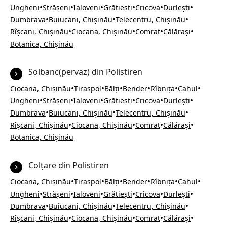
•
•
•
•
•
•
Ungheni
Strășeni
Ialoveni
Grătiești
Cricova
Durlești
•
•
•
Dumbrava
Buiucani, Chișinău
Telecentru, Chișinău
•
•
•
•
Rîșcani, Chișinău
Ciocana, Chișinău
Comrat
Călărași
Botanica, Chișinău
Solbanc(pervaz) din Polistiren
•
•
•
•
•
•
Ciocana, Chișinău
Tiraspol
Bălți
Bender
Rîbnița
Cahul
•
•
•
•
•
•
Ungheni
Strășeni
Ialoveni
Grătiești
Cricova
Durlești
•
•
•
Dumbrava
Buiucani, Chișinău
Telecentru, Chișinău
•
•
•
•
Rîșcani, Chișinău
Ciocana, Chișinău
Comrat
Călărași
Botanica, Chișinău
Colțare din Polistiren
•
•
•
•
•
•
Ciocana, Chișinău
Tiraspol
Bălți
Bender
Rîbnița
Cahul
•
•
•
•
•
•
Ungheni
Strășeni
Ialoveni
Grătiești
Cricova
Durlești
•
•
•
Dumbrava
Buiucani, Chișinău
Telecentru, Chișinău
•
•
•
•
Rîșcani, Chișinău
Ciocana, Chișinău
Comrat
Călărași