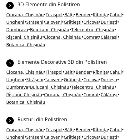
3D Elemente din Polistiren
•
•
•
•
•
•
Ciocana, Chișinău
Tiraspol
Bălți
Bender
Rîbnița
Cahul
•
•
•
•
•
•
Ungheni
Strășeni
Ialoveni
Grătiești
Cricova
Durlești
•
•
•
Dumbrava
Buiucani, Chișinău
Telecentru, Chișinău
•
•
•
•
Rîșcani, Chișinău
Ciocana, Chișinău
Comrat
Călărași
Botanica, Chișinău
Elemente Decorative 3D din Polistiren
•
•
•
•
•
•
Ciocana, Chișinău
Tiraspol
Bălți
Bender
Rîbnița
Cahul
•
•
•
•
•
•
Ungheni
Strășeni
Ialoveni
Grătiești
Cricova
Durlești
•
•
•
Dumbrava
Buiucani, Chișinău
Telecentru, Chișinău
•
•
•
•
Rîșcani, Chișinău
Ciocana, Chișinău
Comrat
Călărași
Botanica, Chișinău
Rusturi din Polistiren
•
•
•
•
•
•
Ciocana, Chișinău
Tiraspol
Bălți
Bender
Rîbnița
Cahul
•
•
•
•
•
•
Ungheni
Strășeni
Ialoveni
Grătiești
Cricova
Durlești